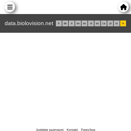
data.biolovision.net
fr
de
it
en
es
nl
eu
ca
pl
rs
lv
Juridiskie paziņojumi
Kontakti
Pateicības