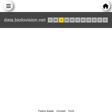
data.biolovision.net
fr
de
it
en
es
nl
eu
ca
pl
rs
lv
Parere legale
Contatti
Fonti