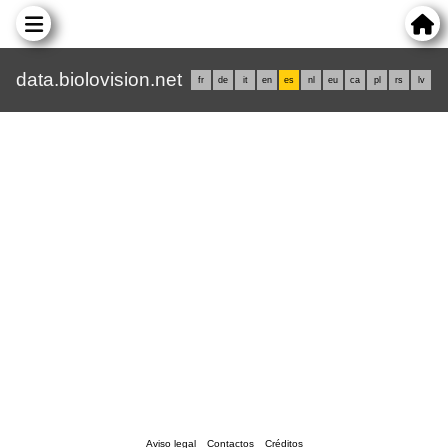
data.biolovision.net
fr
de
it
en
es
nl
eu
ca
pl
rs
lv
Aviso legal
Contactos
Créditos