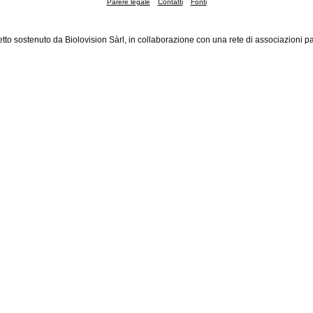
Parere legale
Contatti
Fonti
tto sostenuto da Biolovision Sàrl, in collaborazione con una rete di associazioni pa