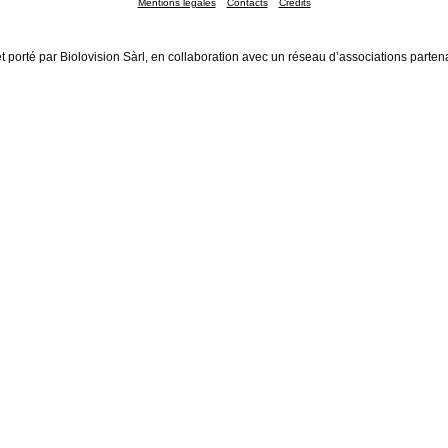
Mentions légales
Contacts
Crédits
t porté par Biolovision Sàrl, en collaboration avec un réseau d’associations parten