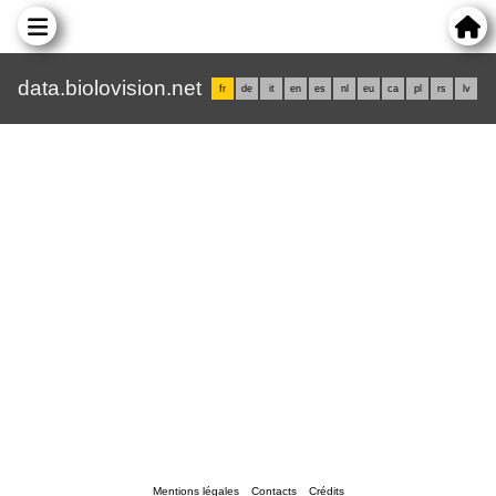
data.biolovision.net
fr
de
it
en
es
nl
eu
ca
pl
rs
lv
Mentions légales
Contacts
Crédits