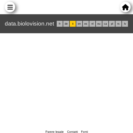
data.biolovision.net
fr
de
it
en
es
nl
eu
ca
pl
rs
lv
Parere legale
Contatti
Fonti