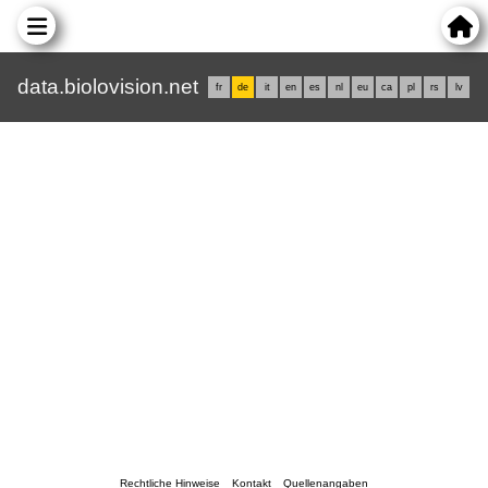
data.biolovision.net
fr
de
it
en
es
nl
eu
ca
pl
rs
lv
Rechtliche Hinweise
Kontakt
Quellenangaben