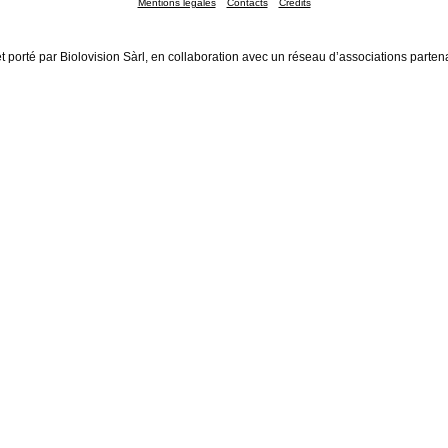
Mentions légales
Contacts
Crédits
t porté par Biolovision Sàrl, en collaboration avec un réseau d’associations parten