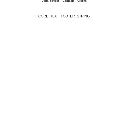
Legal notices
Contacts
Credits
CORE_TEXT_FOOTER_STRING