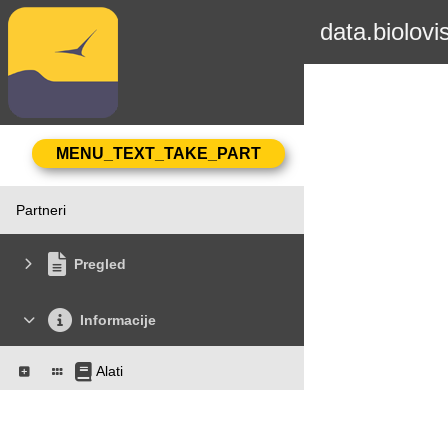
data.biolovi
Partneri
Pregled
Informacije
Alati