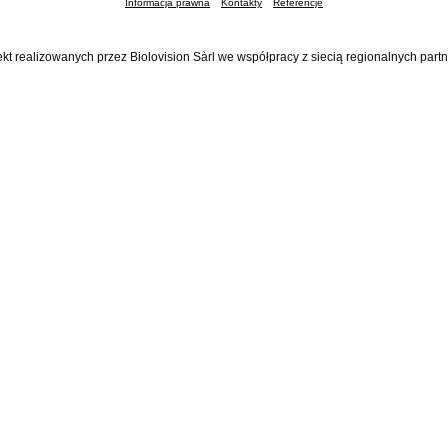
Informacja prawna
Kontakty
Referencje
ekt realizowanych przez Biolovision Sàrl we współpracy z siecią regionalnych part