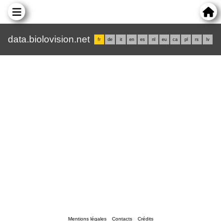
data.biolovision.net
fr
de
it
en
es
nl
eu
ca
pl
rs
lv
Mentions légales
Contacts
Crédits