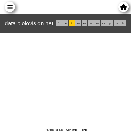
data.biolovision.net
fr
de
it
en
es
nl
eu
ca
pl
rs
lv
Parere legale
Contatti
Fonti