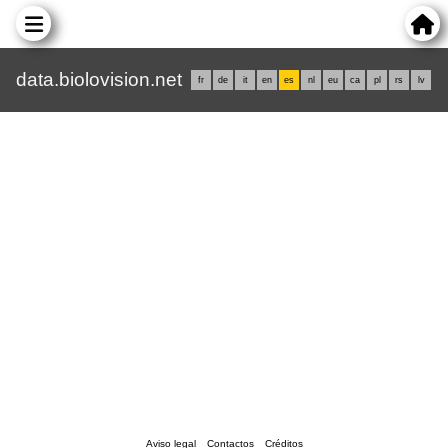
data.biolovision.net
fr
de
it
en
es
nl
eu
ca
pl
rs
lv
Aviso legal
Contactos
Créditos