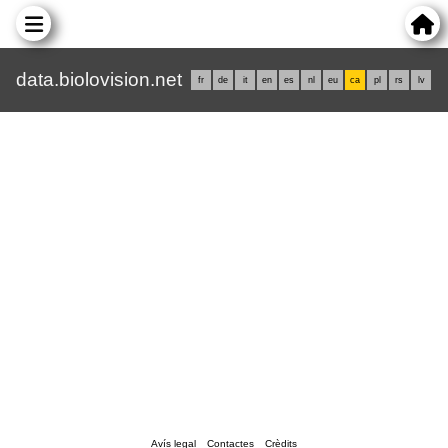
data.biolovision.net
fr
de
it
en
es
nl
eu
ca
pl
rs
lv
Avís legal
Contactes
Crèdits