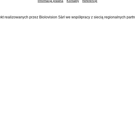
Informacja prawna
Kontakty
Referencje
ekt realizowanych przez Biolovision Sàrl we współpracy z siecią regionalnych part