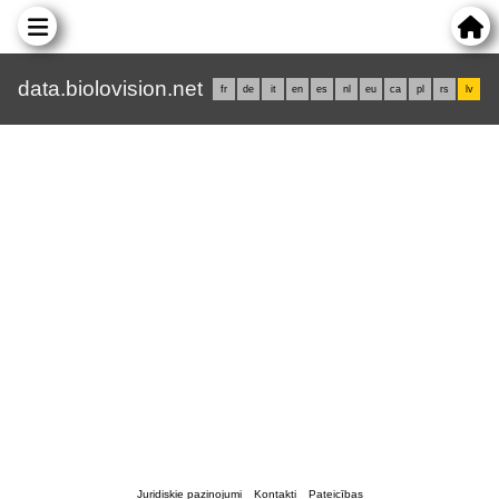
data.biolovision.net
fr
de
it
en
es
nl
eu
ca
pl
rs
lv
Juridiskie paziņojumi
Kontakti
Pateicības