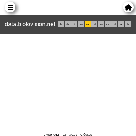
data.biolovision.net
fr
de
it
en
es
nl
eu
ca
pl
rs
lv
Aviso legal
Contactos
Créditos