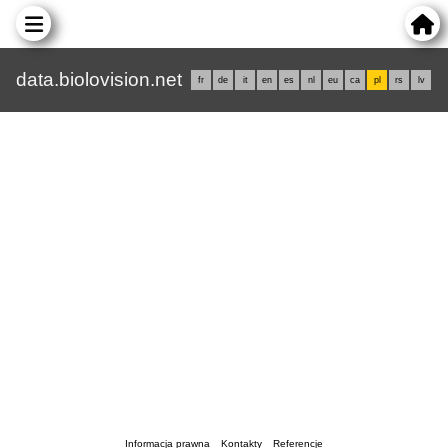
data.biolovision.net
fr
de
it
en
es
nl
eu
ca
pl
rs
lv
Informacja prawna
Kontakty
Referencje