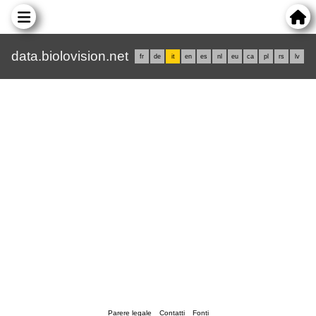
data.biolovision.net
fr
de
it
en
es
nl
eu
ca
pl
rs
lv
Parere legale
Contatti
Fonti