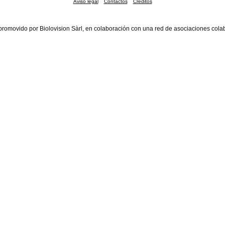
Aviso legal
Contactos
Créditos
promovido por Biolovision Sàrl, en colaboración con una red de asociaciones cola