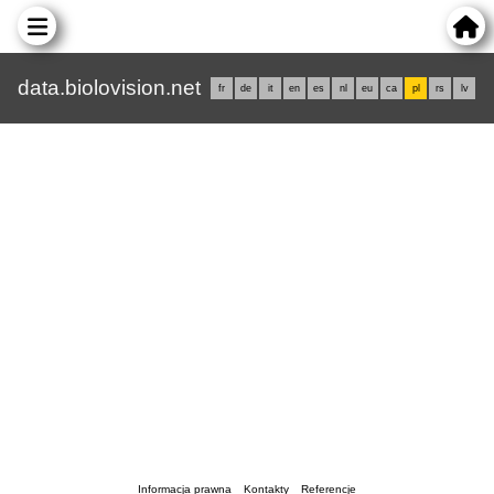
data.biolovision.net
fr
de
it
en
es
nl
eu
ca
pl
rs
lv
Informacja prawna
Kontakty
Referencje