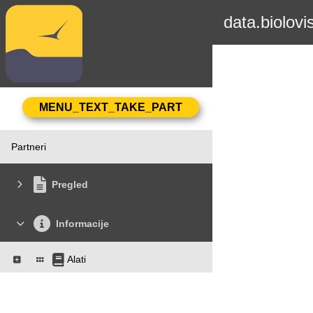
data.biolovi
Partneri
Pregled
Informacije
Alati