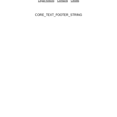
Legal notices
Contacts
Credits
CORE_TEXT_FOOTER_STRING