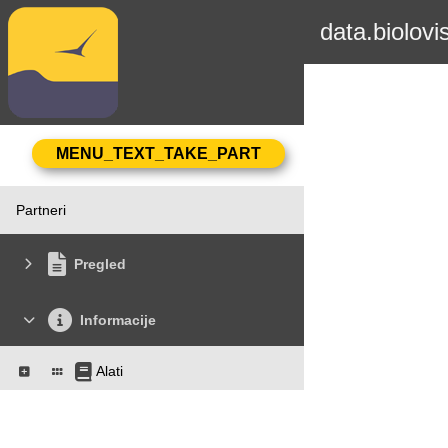
data.biolovi
Partneri
Pregled
Informacije
Alati