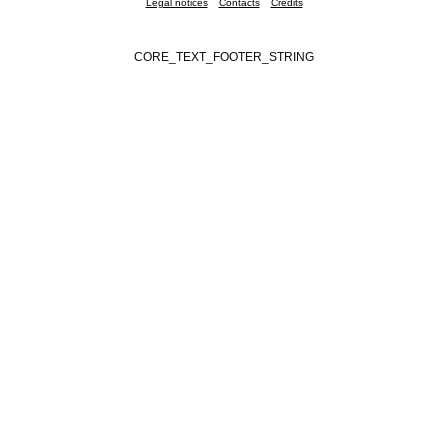
Legal notices
Contacts
Credits
CORE_TEXT_FOOTER_STRING