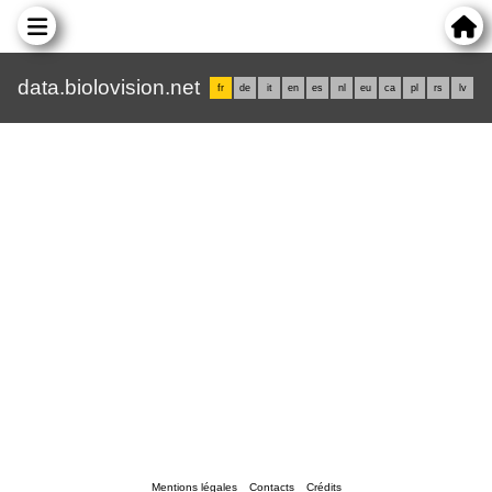
data.biolovision.net
fr
de
it
en
es
nl
eu
ca
pl
rs
lv
Mentions légales
Contacts
Crédits