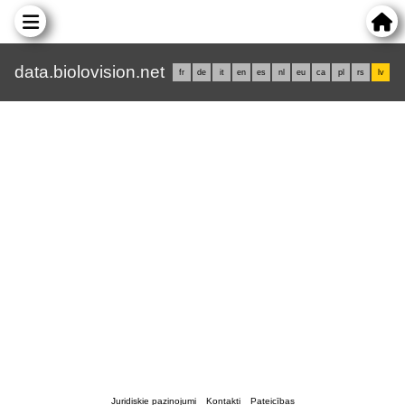
data.biolovision.net
fr
de
it
en
es
nl
eu
ca
pl
rs
lv
Juridiskie paziņojumi
Kontakti
Pateicības