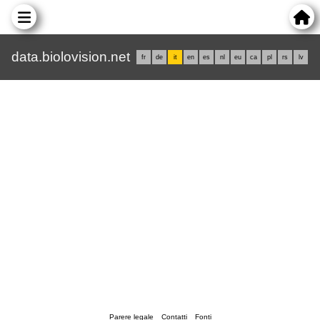
data.biolovision.net
fr
de
it
en
es
nl
eu
ca
pl
rs
lv
Parere legale
Contatti
Fonti