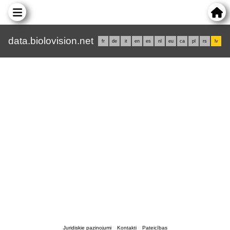
data.biolovision.net
fr
de
it
en
es
nl
eu
ca
pl
rs
lv
Juridiskie paziņojumi
Kontakti
Pateicības