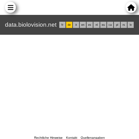
data.biolovision.net
fr
de
it
en
es
nl
eu
ca
pl
rs
lv
Rechtliche Hinweise
Kontakt
Quellenangaben