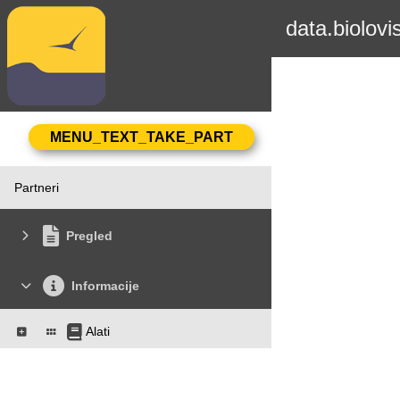
data.biolovi
Partneri
Pregled
Informacije
Alati