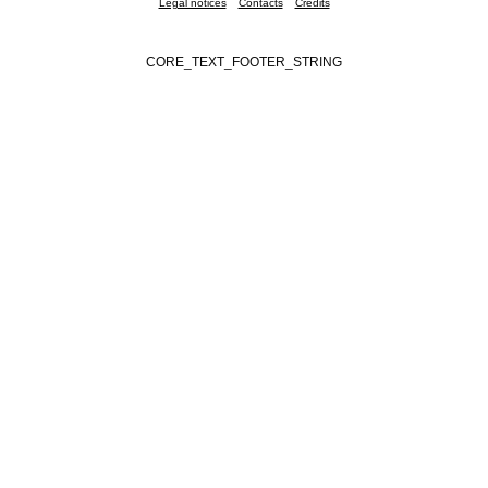
Legal notices
Contacts
Credits
CORE_TEXT_FOOTER_STRING