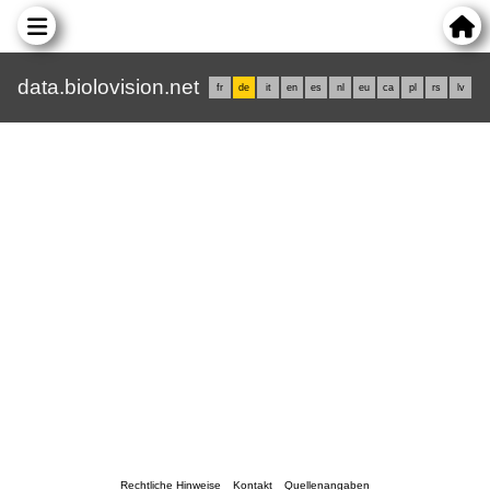
data.biolovision.net
fr
de
it
en
es
nl
eu
ca
pl
rs
lv
Rechtliche Hinweise
Kontakt
Quellenangaben