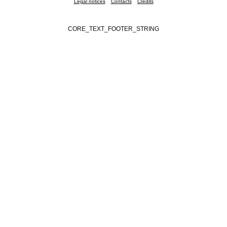
Legal notices
Contacts
Credits
CORE_TEXT_FOOTER_STRING