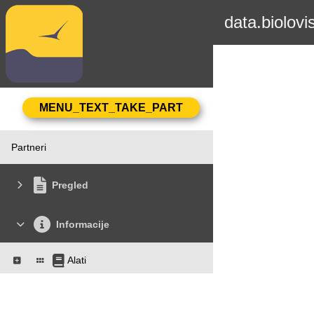
data.biolovi
Partneri
Pregled
Informacije
Alati