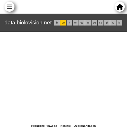
data.biolovision.net
fr
de
it
en
es
nl
eu
ca
pl
rs
lv
Rechtliche Hinweise
Kontakt
Quellenangaben