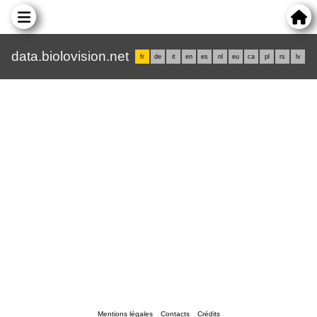
data.biolovision.net
fr
de
it
en
es
nl
eu
ca
pl
rs
lv
Mentions légales
Contacts
Crédits