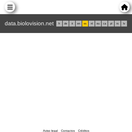
data.biolovision.net
fr
de
it
en
es
nl
eu
ca
pl
rs
lv
Aviso legal
Contactos
Créditos