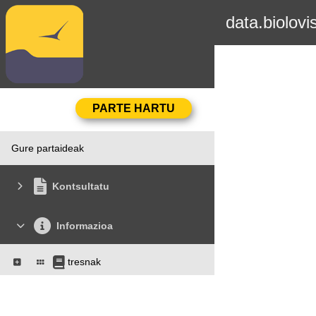
data.biolovi
Gure partaideak
Kontsultatu
Informazioa
tresnak