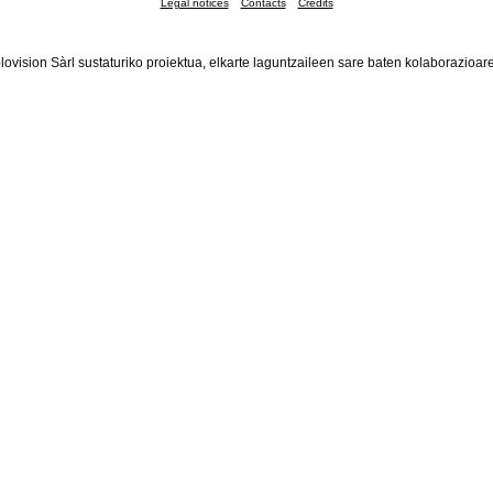
Legal notices
Contacts
Credits
lovision Sàrl sustaturiko proiektua, elkarte laguntzaileen sare baten kolaborazioar