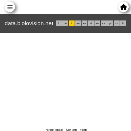
data.biolovision.net
fr
de
it
en
es
nl
eu
ca
pl
rs
lv
Parere legale
Contatti
Fonti