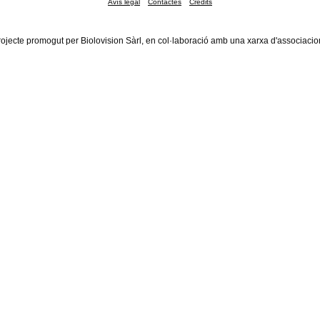
Avís legal
Contactes
Crèdits
rojecte promogut per Biolovision Sàrl, en col·laboració amb una xarxa d'associacio