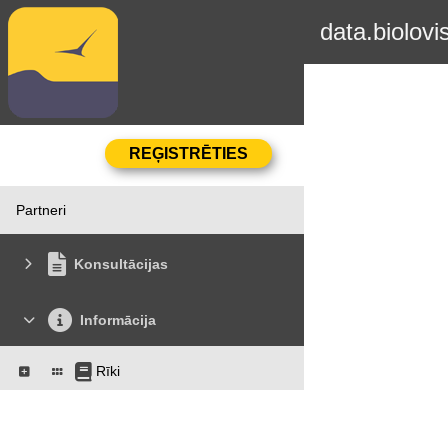
data.biolovi
Partneri
Konsultācijas
Informācija
Rīki