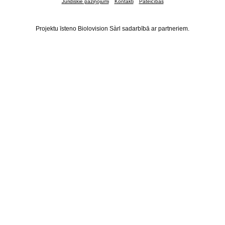
Juridiskie paziņojumi
Kontakti
Pateicības
Projektu īsteno Biolovision Sàrl sadarbībā ar partneriem.