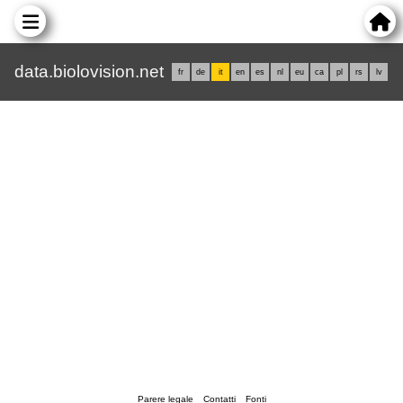
data.biolovision.net
fr
de
it
en
es
nl
eu
ca
pl
rs
lv
Parere legale
Contatti
Fonti