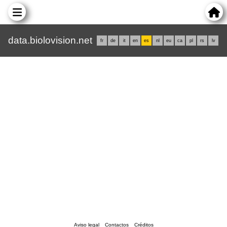
data.biolovision.net
fr
de
it
en
es
nl
eu
ca
pl
rs
lv
Aviso legal
Contactos
Créditos