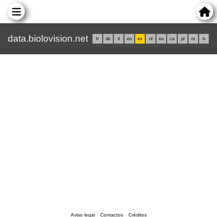
data.biolovision.net
fr
de
it
en
es
nl
eu
ca
pl
rs
lv
Aviso legal
Contactos
Créditos