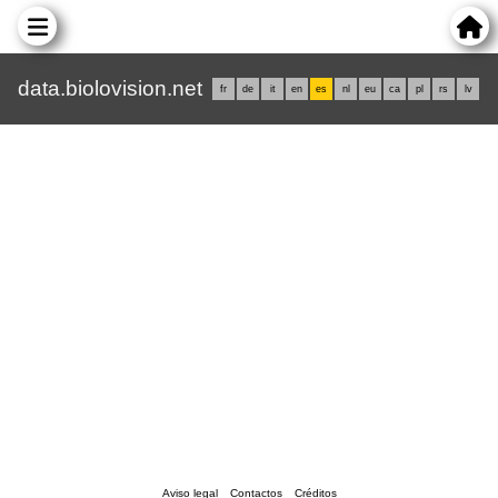
data.biolovision.net
fr
de
it
en
es
nl
eu
ca
pl
rs
lv
Aviso legal
Contactos
Créditos