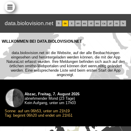
data.biolovision.net
fr
de
it
en
es
nl
eu
ca
pl
rs
lv
WILLKOMMEN BEI DATA.BIOLOVISION.NET
data.biolovision.net ist die Website, auf der alle Beobachtungen
eingesehen und heruntergeladen werden können, die mit der App
NaturaList erfasst wurden. Ihre Meldungen befinden sich auch auf den
örtlichen ornitho-Webportalen und können dort wenn nötig geändert
werden. Eine entsprechende Liste wird beim ersten Start der App
angezeigt.
Abzac, Freitag, 7. August 2026
abnehmender Mond (23 Tage)
Kein Aufgang, unter um 17h03
Sonne: auf um 06h53, unter um 21h19
Tag: beginnt 06h20 und endet um 21h51