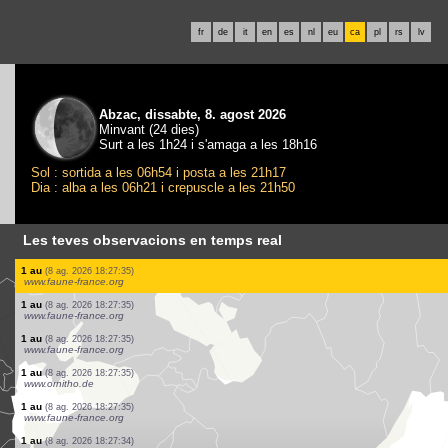
fr
de
it
en
es
nl
eu
ca
pl
rs
lv
Abzac, dissabte, 8. agost 2026
Minvant (24 dies)
Surt a les 1h24 i s'amaga a les 18h16
Sol : sortida a les 06h54 i posta a les 21h17
Dia : alba a les 06h21 i crepuscle a les 21h50
Les teves observacions en temps real
1 au
(8 ag. 2026 18:27:36)
www.faune-france.org
1 papallona diürna
(8 ag. 2026 18:27:36)
www.ornitho.ch
4 papallones diürnes
(8 ag. 2026 18:27:35)
www.ornitho.ch
1 au
(8 ag. 2026 18:27:35)
www.faune-france.org
11 aus
(8 ag. 2026 18:27:35)
www.faune-france.org
1 au
(8 ag. 2026 18:27:35)