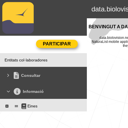
data.biolovi
BENVINGUT A DA
data.biolovision.n
NaturaList mobile appli
the
Entitats col·laboradores
Consultar
Informació
Eines