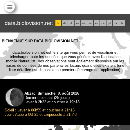
data.biolovision.net
fr
de
it
en
es
nl
eu
ca
pl
rs
lv
BIENVENUE SUR DATA.BIOLOVISION.NET
data.biolovision.net est le site qui vous permet de visualiser et
télécharger toute les données que vous générez avec l'application
mobile NaturaList. Vos observations sont également disponible sur les
bases de données de nos partenaires locaux quand elles existent (une
liste détaillée est disponible au premier démarrage de l'application).
Abzac, dimanche, 9. août 2026
Dernier croissant (25 jours)
Lever à 2h22 et coucher à 19h18
Soleil : Lever à 06h55 et coucher à 21h16
Jour : Aube à 06h23 et crépuscule à 21h48