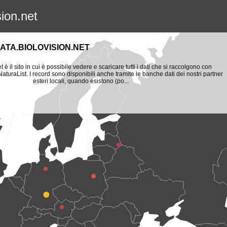
sion.net
ATA.BIOLOVISION.NET
t è il sito in cui è possibile vedere e scaricare tutti i dati che si raccolgono con
aturaList. I record sono disponibili anche tramite le banche dati dei nostri partner
esteri locali, quando esistono (po...