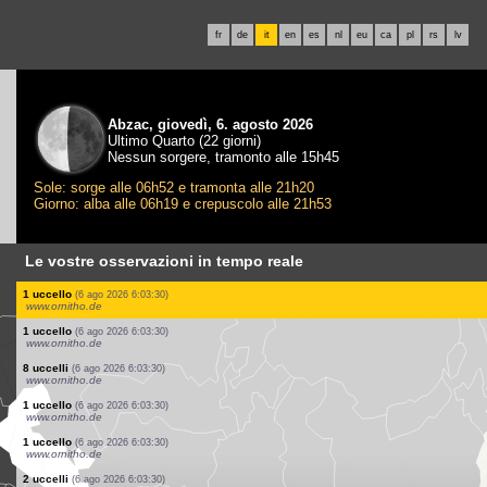
fr
de
it
en
es
nl
eu
ca
pl
rs
lv
Abzac, giovedì, 6. agosto 2026
Ultimo Quarto (22 giorni)
Nessun sorgere, tramonto alle 15h45
Sole: sorge alle 06h52 e tramonta alle 21h20
Giorno: alba alle 06h19 e crepuscolo alle 21h53
Le vostre osservazioni in tempo reale
1 uccello
(6 ago 2026 6:03:31)
www.faune-france.org
1 mammifero
(6 ago 2026 6:03:31)
www.faune-france.org
1 uccello
(6 ago 2026 6:03:30)
www.ornitho.pl
1 uccello
(6 ago 2026 6:03:30)
www.ornitho.de
1 uccello
(6 ago 2026 6:03:30)
www.ornitho.de
1 uccello
(6 ago 2026 6:03:30)