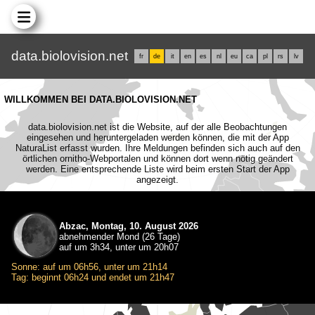
data.biolovision.net
fr
de
it
en
es
nl
eu
ca
pl
rs
lv
WILLKOMMEN BEI DATA.BIOLOVISION.NET
data.biolovision.net ist die Website, auf der alle Beobachtungen
eingesehen und heruntergeladen werden können, die mit der App
NaturaList erfasst wurden. Ihre Meldungen befinden sich auch auf den
örtlichen ornitho-Webportalen und können dort wenn nötig geändert
werden. Eine entsprechende Liste wird beim ersten Start der App
angezeigt.
Abzac, Montag, 10. August 2026
abnehmender Mond (26 Tage)
auf um 3h34, unter um 20h07
Sonne: auf um 06h56, unter um 21h14
Tag: beginnt 06h24 und endet um 21h47