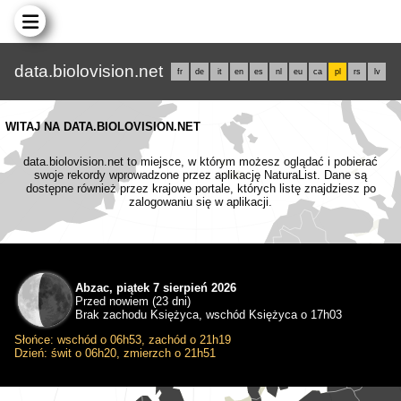
data.biolovision.net
fr
de
it
en
es
nl
eu
ca
pl
rs
lv
WITAJ NA DATA.BIOLOVISION.NET
data.biolovision.net to miejsce, w którym możesz oglądać i pobierać
swoje rekordy wprowadzone przez aplikację NaturaList. Dane są
dostępne również przez krajowe portale, których listę znajdziesz po
zalogowaniu się w aplikacji.
Abzac, piątek 7 sierpień 2026
Przed nowiem (23 dni)
Brak zachodu Księżyca, wschód Księżyca o 17h03
Słońce: wschód o 06h53, zachód o 21h19
Dzień: świt o 06h20, zmierzch o 21h51