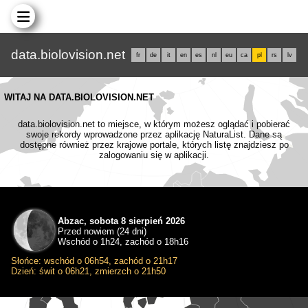
data.biolovision.net
fr
de
it
en
es
nl
eu
ca
pl
rs
lv
WITAJ NA DATA.BIOLOVISION.NET
data.biolovision.net to miejsce, w którym możesz oglądać i pobierać
swoje rekordy wprowadzone przez aplikację NaturaList. Dane są
dostępne również przez krajowe portale, których listę znajdziesz po
zalogowaniu się w aplikacji.
Abzac, sobota 8 sierpień 2026
Przed nowiem (24 dni)
Wschód o 1h24, zachód o 18h16
Słońce: wschód o 06h54, zachód o 21h17
Dzień: świt o 06h21, zmierzch o 21h50